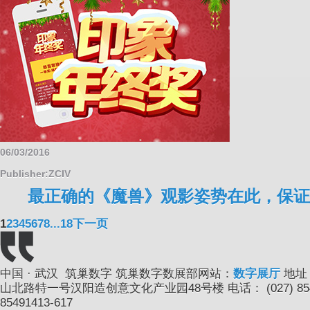
06/03/2016
Publisher:ZCIV
最正确的《魔兽》观影姿势在此，保证你
1
2
3
4
5
6
7
8
...18
下一页
中国 · 武汉 筑巢数字
筑巢数字数展部网站：
数字展厅
地址
山北路特一号汉阳造创意文化产业园48号楼
电话： (027) 8
85491413-617