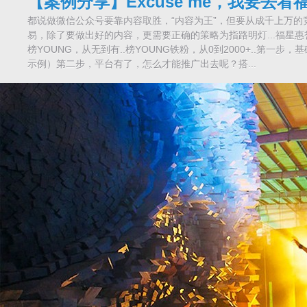
【案例分享】Excuse me，我要去看福
都说做微信公众号要靠内容取胜，“内容为王”，但要从成千上万的
易，除了要做出好的内容，更需要正确的策略为指路明灯...福星惠
榜YOUNG，从无到有..榜YOUNG铁粉，从0到2000+..第一
示例）第二步，平台有了，怎么才能推广出去呢？搭...